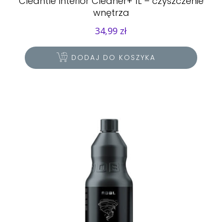
Cleantle Interior Cleaner+ 1L – czyszczenie
wnętrza
34,99
zł
DODAJ DO KOSZYKA