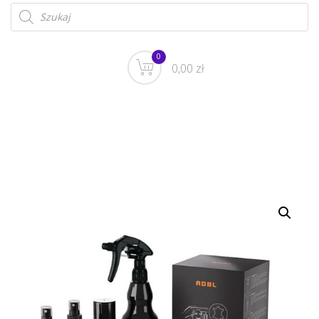
0
0,00 zł