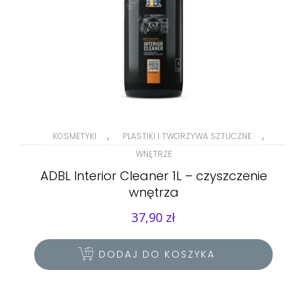
,
,
KOSMETYKI
PLASTIKI I TWORZYWA SZTUCZNE
WNĘTRZE
ADBL Interior Cleaner 1L – czyszczenie
wnętrza
37,90
zł
DODAJ DO KOSZYKA