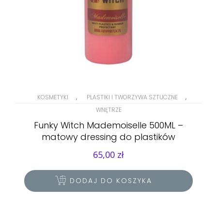
,
,
KOSMETYKI
PLASTIKI I TWORZYWA SZTUCZNE
WNĘTRZE
Funky Witch Mademoiselle 500ML –
matowy dressing do plastików
65,00
zł
DODAJ DO KOSZYKA