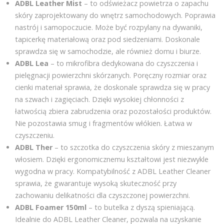
ADBL Leather Mist
– to odświeżacz powietrza o zapachu
skóry zaprojektowany do wnętrz samochodowych. Poprawia
nastrój i samopoczucie. Może być rozpylany na dywaniki,
tapicerkę materiałową oraz pod siedzeniami. Doskonale
sprawdza się w samochodzie, ale również domu i biurze.
ADBL Lea
– to mikrofibra dedykowana do czyszczenia i
pielęgnacji powierzchni skórzanych. Poręczny rozmiar oraz
cienki materiał sprawia, że doskonale sprawdza się w pracy
na szwach i zagięciach. Dzięki wysokiej chłonności z
łatwością zbiera zabrudzenia oraz pozostałości produktów.
Nie pozostawia smug i fragmentów włókien. Łatwa w
czyszczeniu.
ADBL Ther
– to szczotka do czyszczenia skóry z mieszanym
włosiem. Dzięki ergonomicznemu kształtowi jest niezwykle
wygodna w pracy. Kompatybilność z ADBL Leather Cleaner
sprawia, że gwarantuje wysoką skuteczność przy
zachowaniu delikatności dla czyszczonej powierzchni.
ADBL Foamer 150ml
– to butelka z dyszą spieniającą.
Idealnie do ADBL Leather Cleaner, pozwala na uzyskanie