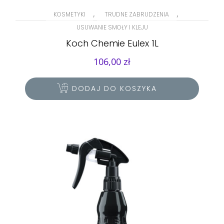
,
,
KOSMETYKI
TRUDNE ZABRUDZENIA
USUWANIE SMOŁY I KLEJU
Koch Chemie Eulex 1L
106,00
zł
DODAJ DO KOSZYKA